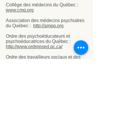
Collège des médecins du Québec :
www.cmq.org
Association des médecins psychiatres
du Québec :
http://ampq.org
Ordre des psychoéducateurs et
psychoéducatrices du Québec :
http://www.ordrepsed.qc.ca/
Ordre des travailleurs sociaux et des
thérapeutes conjugaux et familiaux du
Québec :
https://otstcfq.org/
Ordre professionnel des sexologues du
Québec :
https://opsq.org/
Téléphone:
450-330-4386
adresse courriel:
96, rue principale
veroniqueguerin.psychologue@gmail.com
bureau 102