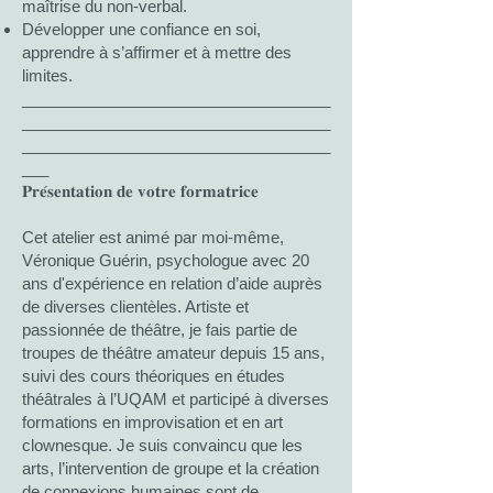
maîtrise du non-verbal.
Développer une confiance en soi,
apprendre à s’affirmer et à mettre des
limites.
___________________________________
___________________________________
___________________________________
___
𝐏𝐫𝐞́𝐬𝐞𝐧𝐭𝐚𝐭𝐢𝐨𝐧 𝐝𝐞 𝐯𝐨𝐭𝐫𝐞 𝐟𝐨𝐫𝐦𝐚𝐭𝐫𝐢𝐜𝐞
Cet atelier est animé par moi-même,
Véronique Guérin, psychologue avec 20
ans d'expérience en relation d’aide auprès
de diverses clientèles. Artiste et
passionnée de théâtre, je fais partie de
troupes de théâtre amateur depuis 15 ans,
suivi des cours théoriques en études
théâtrales à l’UQAM et participé à diverses
formations en improvisation et en art
clownesque. Je suis convaincu que les
arts, l’intervention de groupe et la création
de connexions humaines sont de