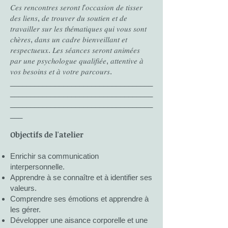
𝐶𝑒𝑠 𝑟𝑒𝑛𝑐𝑜𝑛𝑡𝑟𝑒𝑠 𝑠𝑒𝑟𝑜𝑛𝑡 𝑙’𝑜𝑐𝑐𝑎𝑠𝑖𝑜𝑛 𝑑𝑒 𝑡𝑖𝑠𝑠𝑒𝑟
𝑑𝑒𝑠 𝑙𝑖𝑒𝑛𝑠, 𝑑𝑒 𝑡𝑟𝑜𝑢𝑣𝑒𝑟 𝑑𝑢 𝑠𝑜𝑢𝑡𝑖𝑒𝑛 𝑒𝑡 𝑑𝑒
𝑡𝑟𝑎𝑣𝑎𝑖𝑙𝑙𝑒𝑟 𝑠𝑢𝑟 𝑙𝑒𝑠 𝑡ℎ𝑒́𝑚𝑎𝑡𝑖𝑞𝑢𝑒𝑠 𝑞𝑢𝑖 𝑣𝑜𝑢𝑠 𝑠𝑜𝑛𝑡
𝑐ℎ𝑒̀𝑟𝑒𝑠, 𝑑𝑎𝑛𝑠 𝑢𝑛 𝑐𝑎𝑑𝑟𝑒 𝑏𝑖𝑒𝑛𝑣𝑒𝑖𝑙𝑙𝑎𝑛𝑡 𝑒𝑡
𝑟𝑒𝑠𝑝𝑒𝑐𝑡𝑢𝑒𝑢𝑥. 𝐿𝑒𝑠 𝑠𝑒́𝑎𝑛𝑐𝑒𝑠 𝑠𝑒𝑟𝑜𝑛𝑡 𝑎𝑛𝑖𝑚𝑒́𝑒𝑠
𝑝𝑎𝑟 𝑢𝑛𝑒 𝑝𝑠𝑦𝑐ℎ𝑜𝑙𝑜𝑔𝑢𝑒 𝑞𝑢𝑎𝑙𝑖𝑓𝑖𝑒́𝑒, 𝑎𝑡𝑡𝑒𝑛𝑡𝑖𝑣𝑒 𝑎̀
𝑣𝑜𝑠 𝑏𝑒𝑠𝑜𝑖𝑛𝑠 𝑒𝑡 𝑎̀ 𝑣𝑜𝑡𝑟𝑒 𝑝𝑎𝑟𝑐𝑜𝑢𝑟𝑠.
___________________________________
___________________________________
___________________________________
___
Objectifs de l'atelier
Enrichir sa communication
interpersonnelle.
Apprendre à se connaître et à identifier ses
valeurs.
Comprendre ses émotions et apprendre à
les gérer.
Développer une aisance corporelle et une