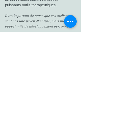
puissants outils thérapeutiques.
𝐼𝑙 𝑒𝑠𝑡 𝑖𝑚𝑝𝑜𝑟𝑡𝑎𝑛𝑡 𝑑𝑒 𝑛𝑜𝑡𝑒𝑟 𝑞𝑢𝑒 𝑐𝑒𝑠 𝑎𝑡𝑒𝑙𝑖𝑒𝑟𝑠 𝑛𝑒
𝑠𝑜𝑛𝑡 𝑝𝑎𝑠 𝑢𝑛𝑒 𝑝𝑠𝑦𝑐ℎ𝑜𝑡ℎ𝑒́𝑟𝑎𝑝𝑖𝑒, 𝑚𝑎𝑖𝑠 𝑏𝑖𝑒𝑛 𝑢𝑛𝑒
𝑜𝑝𝑝𝑜𝑟𝑡𝑢𝑛𝑖𝑡𝑒́ 𝑑𝑒 𝑑𝑒́𝑣𝑒𝑙𝑜𝑝𝑝𝑒𝑚𝑒𝑛𝑡 𝑝𝑒𝑟𝑠𝑜𝑛𝑛𝑒𝑙.
___________________________________
_________________________
𝐏𝐨𝐮𝐫𝐪𝐮𝐨𝐢 𝐧𝐨𝐮𝐬 𝐫𝐞𝐣𝐨𝐢𝐧𝐝𝐫𝐞 ?
Pour bénéficier d’un accompagnement
professionnel dans votre développement
personnel.
Pour développer des outils concrets et
pratiquer ensemble à bien communiquer et
à s’affirmer.
Pour partager vos expériences dans un
groupe sécurisant.
Pour découvrir des outils pratiques pour
gérer les émotions et améliorer la
confiance en soi.